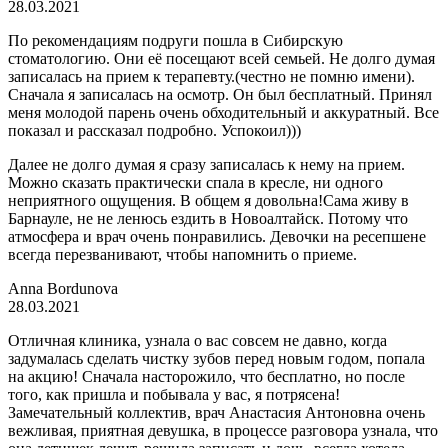
28.03.2021
По рекомендациям подруги пошла в Сибирскую
стоматологию. Они её посещают всей семьей. Не долго думая
записалась на прием к терапевту.(честно не помню имени).
Сначала я записалась на осмотр. Он был бесплатный. Принял
меня молодой парень очень обходительный и аккуратный. Все
показал и рассказал подробно. Успокоил)))
Далее не долго думая я сразу записалась к нему на прием.
Можно сказать практически спала в кресле, ни одного
неприятного ощущения. В общем я довольна!Сама живу в
Барнауле, не не ленюсь ездить в Новоалтайск. Потому что
атмосфера и врач очень понравились. Девочки на ресепшене
всегда перезванивают, чтобы напомнить о приеме.
Anna Bordunova
28.03.2021
Отличная клиника, узнала о вас совсем не давно, когда
задумалась сделать чистку зубов перед новым годом, попала
на акцию! Сначала насторожило, что бесплатно, но после
того, как пришла и побывала у вас, я потрясена!
Замечательный коллектив, врач Анастасия Антоновна очень
вежливая, приятная девушка, в процессе разговора узнала, что