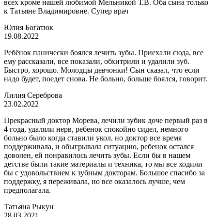
всех кроме нашей любимой Мельникой Т.В. Оба сына только
к Татьяне Владимировне. Супер врач
Юлия Богатюк
19.08.2022
Ребёнок панически боялся лечить зубы. Приехали сюда, все
ему рассказали, все показали, обхитрили и удалили зуб.
Быстро, хорошо. Молодцы девчонки! Сын сказал, что если
надо будет, поедет снова. Не больно, больше боялся, говорит.
Лилия Сереброва
23.02.2022
Прекрасный доктор Морева, лечили зубик доче первый раз в
4 года, удаляли нерв, ребенок спокойно сидел, немного
больно было когда ставили укол, но доктор все время
поддерживала, и обыгрывала ситуацию, ребенок остался
доволен, ей понравилось лечить зубы. Если бы в нашем
детстве были такие материалы и техника, то мы все ходили
бы с удовольствием к зубным докторам. Большое спасибо за
поддержку, я переживала, но все оказалось лучше, чем
предполагала.
​Татьяна Рыкун
28.03.2021